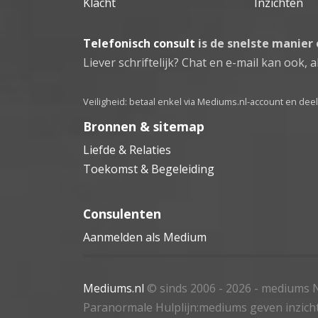
Klacht
Inzichten
Telefonisch consult
is de snelste manier
Liever schriftelijk? Chat en e-mail kan ook, al
Veiligheid: betaal enkel via Mediums.nl-account en de
Bronnen & sitemap
Liefde & Relaties
Toekomst & Begeleiding
Consulenten
Aanmelden als Medium
Mediums.nl
© sinds 2006 - 2026
- mediums N
Paranormale Hulplijn:mediums geven inzich