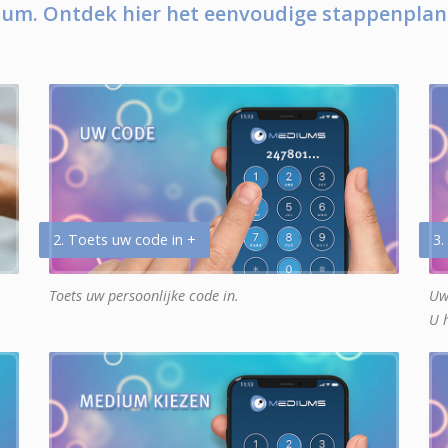
um. Ontdek hier het eenvoudige stappenplan
2. Toets uw code in +
3.
Toets uw persoonlijke code in.
Uw
U 