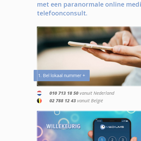
met een paranormale online medi
telefoonconsult.
1. Bel lokaal nummer +
010 713 18 50
vanuit Nederland
02 788 12 43
vanuit België