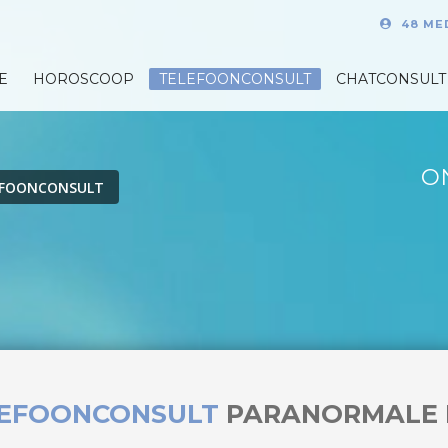
48 ME
E
HOROSCOOP
TELEFOONCONSULT
CHATCONSULT
O
EFOONCONSULT
LEFOONCONSULT
PARANORMALE 