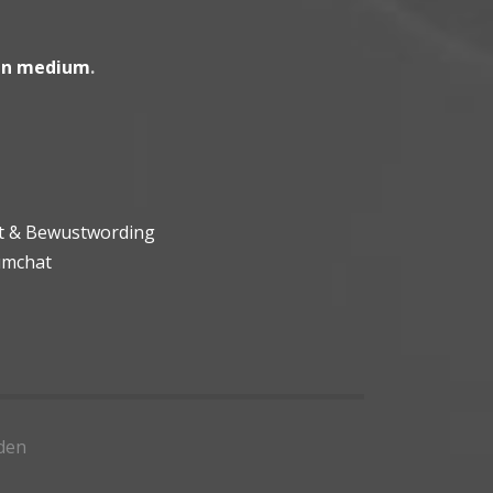
en medium
.
ht & Bewustwording
umchat
den