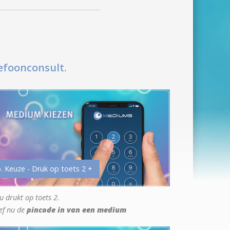
efoonconsult.
. Keuze - Druk op toets 2 +
u drukt op toets 2.
ef nu de
pincode in van een medium