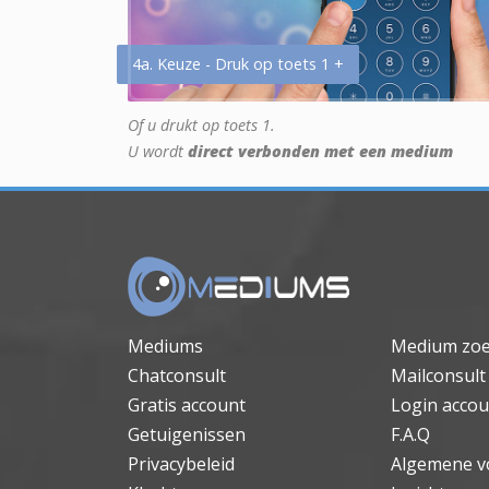
4a. Keuze - Druk op toets 1 +
Of u drukt op toets 1.
U wordt
direct verbonden met een medium
Mediums
Medium zo
Chatconsult
Mailconsult
Gratis account
Login accou
Getuigenissen
F.A.Q
Privacybeleid
Algemene v