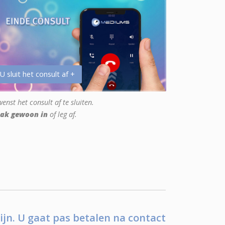
 U sluit het consult af +
enst het consult af te sluiten.
ak gewoon in
of leg af.
ijn. U gaat pas betalen na contact