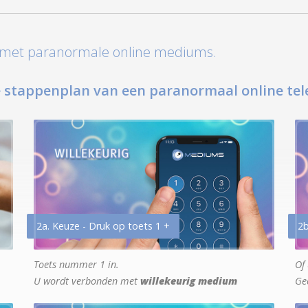
t met paranormale online mediums.
 stappenplan van een paranormaal online tel
2a. Keuze - Druk op toets 1 +
2b
Toets nummer 1 in.
Of 
U wordt verbonden met
willekeurig medium
Ge