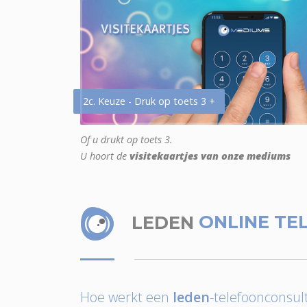
2c. Keuze - Druk op toets 3 +
Of u drukt op toets 3.
U hoort de
visitekaartjes van onze mediums
LEDEN
ONLINE TE
Hoe werkt een
leden
-telefoonconsult