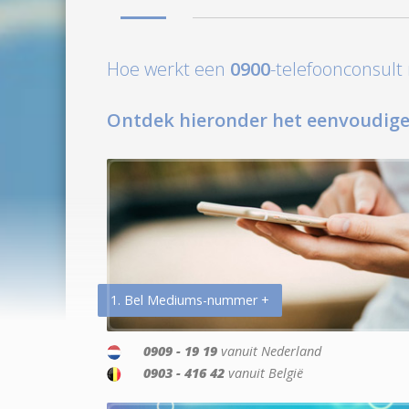
Hoe werkt een
0900
-telefoonconsul
Ontdek hieronder het eenvoudige
1. Bel Mediums-nummer +
0909 - 19 19
vanuit Nederland
0903 - 416 42
vanuit België