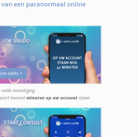
 van een paranormaal online
 Uw saldo +
 saldo bevestiging.
hoort hoeveel
minuten op uw account
staan.