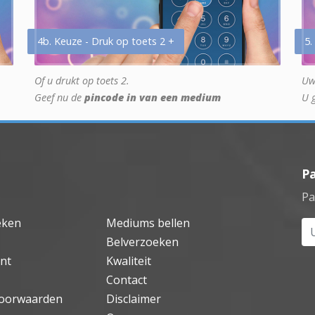
4b. Keuze - Druk op toets 2 +
5.
Of u drukt op toets 2.
Uw
Geef nu de
pincode in van een medium
U 
P
Pa
eken
Mediums bellen
Uw
Belverzoeken
nt
Kwaliteit
Contact
oorwaarden
Disclaimer