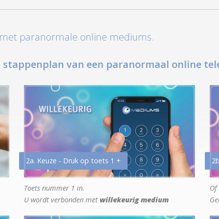
t met paranormale online mediums.
 stappenplan van een paranormaal online tel
2a. Keuze - Druk op toets 1 +
2b
Toets nummer 1 in.
Of 
U wordt verbonden met
willekeurig medium
Ge