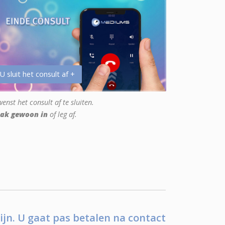
 U sluit het consult af +
enst het consult af te sluiten.
ak gewoon in
of leg af.
ijn. U gaat pas betalen na contact