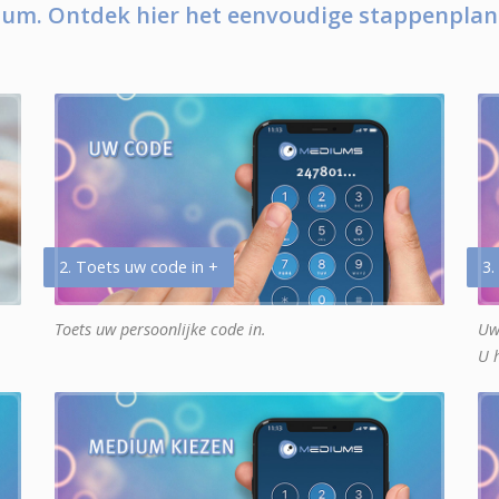
um. Ontdek hier het eenvoudige stappenplan
2. Toets uw code in +
3.
Toets uw persoonlijke code in.
Uw
U 