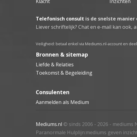
Klacht
Inzichten
Telefonisch consult
is de snelste manier
Liever schriftelijk? Chat en e-mail kan ook, al
Veiligheid: betaal enkel via Mediums.nl-account en de
Bronnen & sitemap
Liefde & Relaties
Toekomst & Begeleiding
Consulenten
Aanmelden als Medium
Mediums.nl
© sinds 2006 - 2026
- mediums N
Paranormale Hulplijn:mediums geven inzich