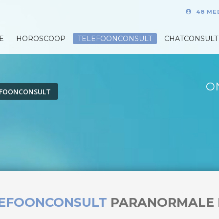
48 ME
E
HOROSCOOP
TELEFOONCONSULT
CHATCONSULT
O
EFOONCONSULT
LEFOONCONSULT
PARANORMALE 