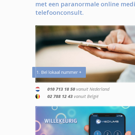
met een paranormale online medi
telefoonconsult.
1. Bel lokaal nummer +
010 713 18 50
vanuit Nederland
02 788 12 43
vanuit België