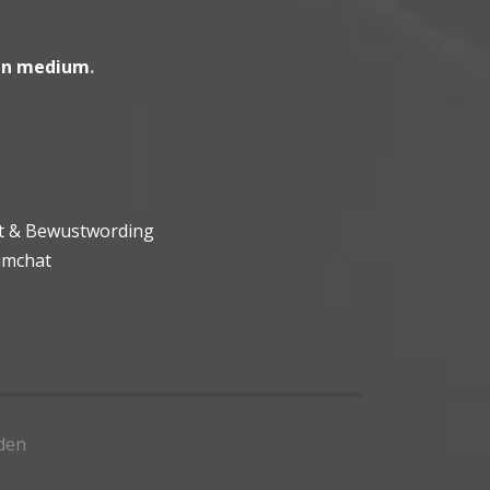
en medium
.
ht & Bewustwording
umchat
den