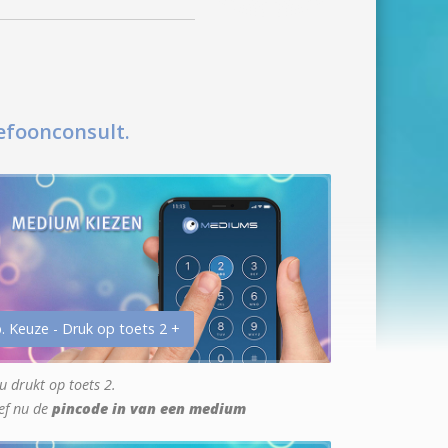
efoonconsult.
. Keuze - Druk op toets 2 +
u drukt op toets 2.
ef nu de
pincode in van een medium