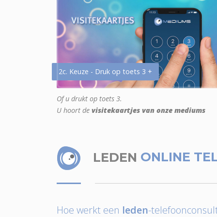
2c. Keuze - Druk op toets 3 +
Of u drukt op toets 3.
U hoort de
visitekaartjes van onze mediums
LEDEN
ONLINE TE
Hoe werkt een
leden
-telefoonconsult