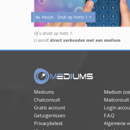
4a. Keuze - Druk op toets 1 +
Of u drukt op toets 1.
U wordt
direct verbonden met een medium
Mediums
Medium zo
Chatconsult
Mailconsult
Gratis account
Login accou
Getuigenissen
F.A.Q
Privacybeleid
Algemene v