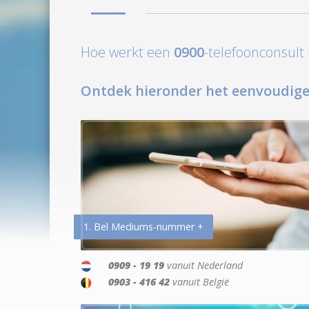
Hoe werkt een
0900
-telefoonconsul
Ontdek hieronder het eenvoudige
1. Bel Mediums-nummer +
0909 - 19 19
vanuit Nederland
0903 - 416 42
vanuit België