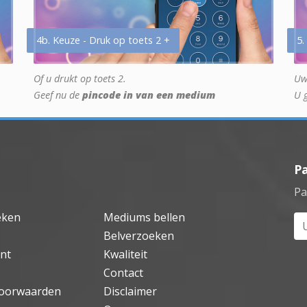
4b. Keuze - Druk op toets 2 +
5.
Of u drukt op toets 2.
Uw
Geef nu de
pincode in van een medium
U 
P
Pa
eken
Mediums bellen
Uw
Belverzoeken
nt
Kwaliteit
Contact
oorwaarden
Disclaimer