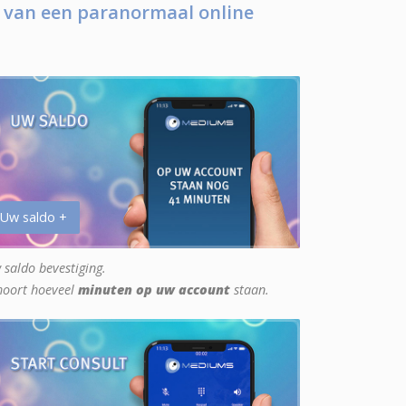
 van een paranormaal online
 Uw saldo +
 saldo bevestiging.
hoort hoeveel
minuten op uw account
staan.