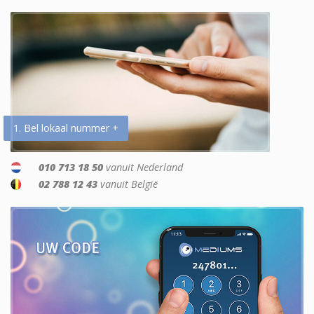
1. Bel lokaal nummer +
010 713 18 50
vanuit Nederland
02 788 12 43
vanuit België