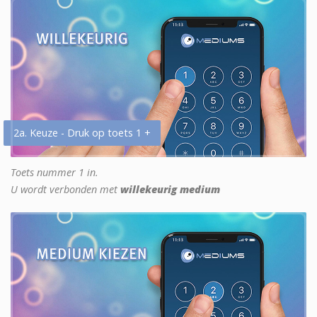
2a. Keuze - Druk op toets 1 +
Toets nummer 1 in.
U wordt verbonden met
willekeurig medium