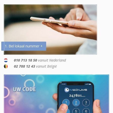
1. Bel lokaal nummer +
010 713 18 50
vanuit Nederland
02 788 12 43
vanuit België