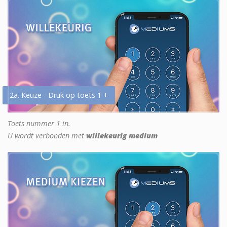
2a. Keuze - Druk op toets 1 +
Toets nummer 1 in.
U wordt verbonden met
willekeurig medium