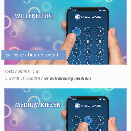
2a. Keuze - Druk op toets 1 +
Toets nummer 1 in.
U wordt verbonden met
willekeurig medium