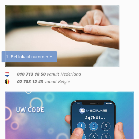
1. Bel lokaal nummer +
010 713 18 50
vanuit Nederland
02 788 12 43
vanuit België