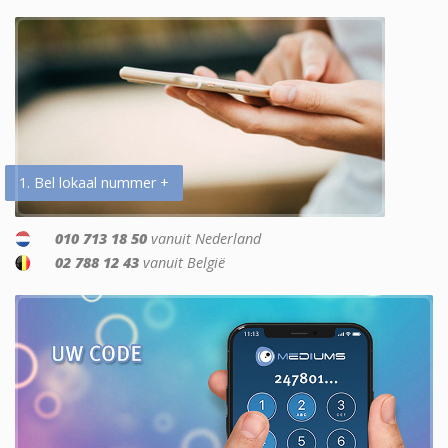
1. Bel lokaal nummer +
010 713 18 50
vanuit Nederland
02 788 12 43
vanuit België