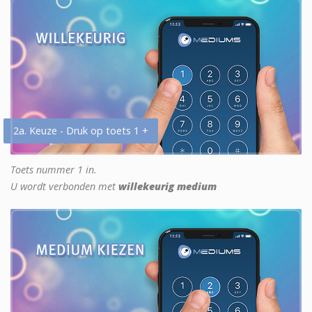
2a. Keuze - Druk op toets 1 +
Toets nummer 1 in.
U wordt verbonden met
willekeurig medium