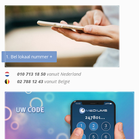
1. Bel lokaal nummer +
010 713 18 50
vanuit Nederland
02 788 12 43
vanuit België