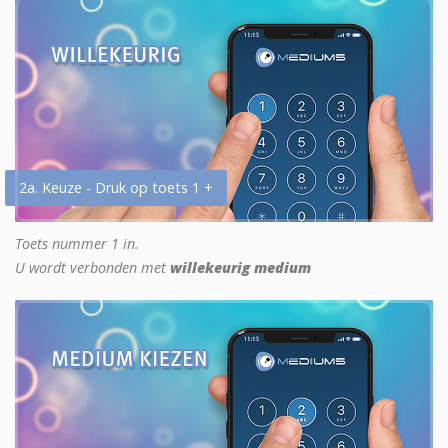
2a. Keuze - Druk op toets 1 +
Toets nummer 1 in.
U wordt verbonden met
willekeurig medium