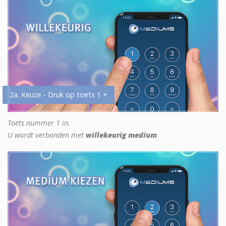
2a. Keuze - Druk op toets 1 +
Toets nummer 1 in.
U wordt verbonden met
willekeurig medium