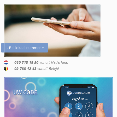
1. Bel lokaal nummer +
010 713 18 50
vanuit Nederland
02 788 12 43
vanuit België