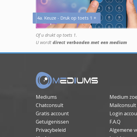
4a. Keuze - Druk op toets 1 +
Of u drukt op toets 1.
U wordt
direct verbonden met een medium
Mediums
Medium zo
Chatconsult
Mailconsult
Gratis account
Login accou
Getuigenissen
F.A.Q
Privacybeleid
Algemene v