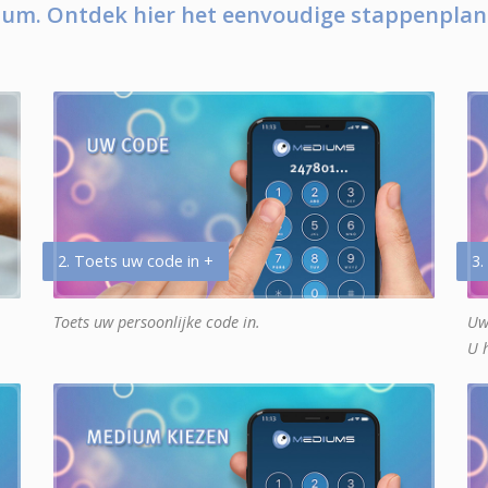
um. Ontdek hier het eenvoudige stappenplan
2. Toets uw code in +
3.
Toets uw persoonlijke code in.
Uw
U 