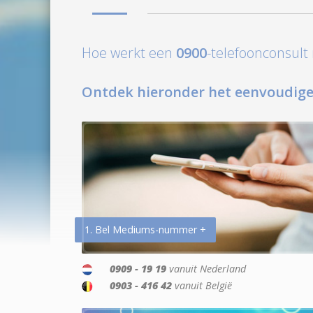
Hoe werkt een
0900
-telefoonconsul
Ontdek hieronder het eenvoudige
1. Bel Mediums-nummer +
0909 - 19 19
vanuit Nederland
0903 - 416 42
vanuit België