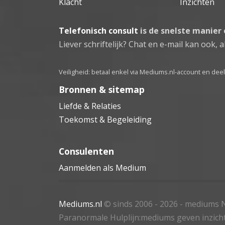
Klacht
Inzichten
Telefonisch consult
is de snelste manier
Liever schriftelijk? Chat en e-mail kan ook, al
Veiligheid: betaal enkel via Mediums.nl-account en de
Bronnen & sitemap
Liefde & Relaties
Toekomst & Begeleiding
Consulenten
Aanmelden als Medium
Mediums.nl
© sinds 2006 - 2026
- mediums N
Paranormale Hulplijn:mediums geven inzich