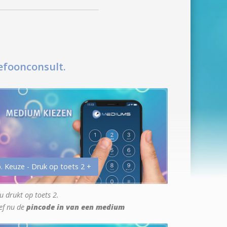
efoonconsult.
. Keuze - Druk op toets 2 +
u drukt op toets 2.
ef nu de
pincode in van een medium