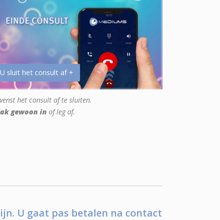
 U sluit het consult af +
enst het consult af te sluiten.
ak gewoon in
of leg af.
ijn. U gaat pas betalen na contact