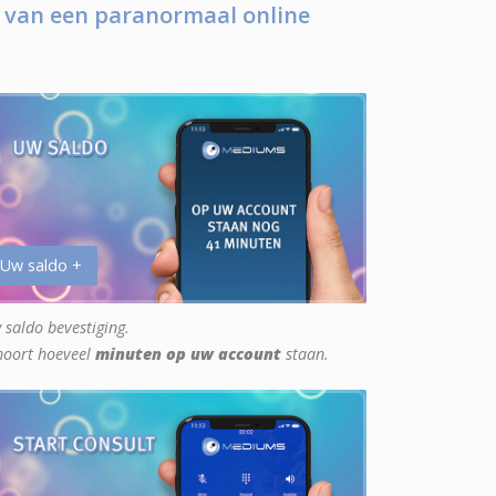
 van een paranormaal online
 Uw saldo +
 saldo bevestiging.
hoort hoeveel
minuten op uw account
staan.