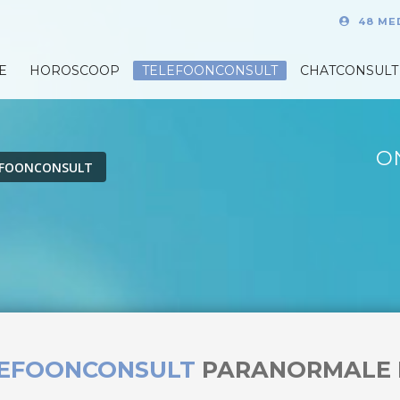
48 ME
E
HOROSCOOP
TELEFOONCONSULT
CHATCONSULT
O
EFOONCONSULT
LEFOONCONSULT
PARANORMALE 