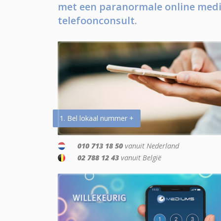
met een paranormale online medi
telefoonconsult.
1. Bel lokaal nummer +
010 713 18 50
vanuit Nederland
02 788 12 43
vanuit België