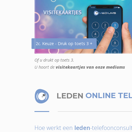
2c. Keuze - Druk op toets 3 +
Of u drukt op toets 3.
U hoort de
visitekaartjes van onze mediums
LEDEN
ONLINE TE
Hoe werkt een
leden
-telefoonconsult