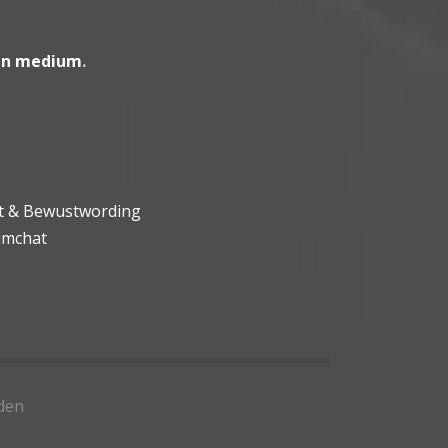
en medium
.
ht & Bewustwording
umchat
den