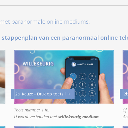
t met paranormale online mediums.
 stappenplan van een paranormaal online tel
2a. Keuze - Druk op toets 1 +
2b
Toets nummer 1 in.
Of 
U wordt verbonden met
willekeurig medium
Ge