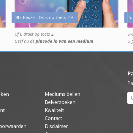
4b. Keuze - Druk op toets 2 +
5.
Of u drukt op toets 2.
Uw
Geef nu de
pincode in van een medium
U 
P
Pa
eken
Mediums bellen
Uw
Belverzoeken
nt
Kwaliteit
Contact
oorwaarden
Disclaimer