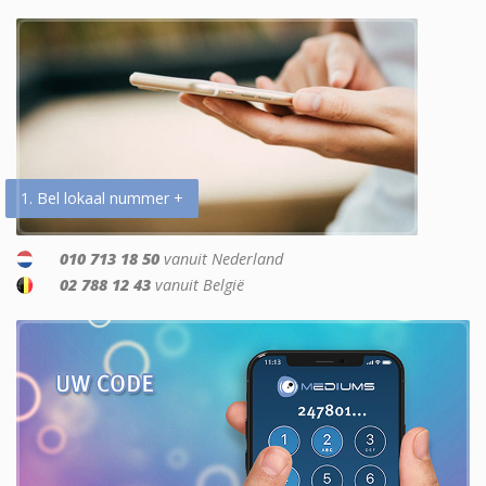
1. Bel lokaal nummer +
010 713 18 50
vanuit Nederland
02 788 12 43
vanuit België