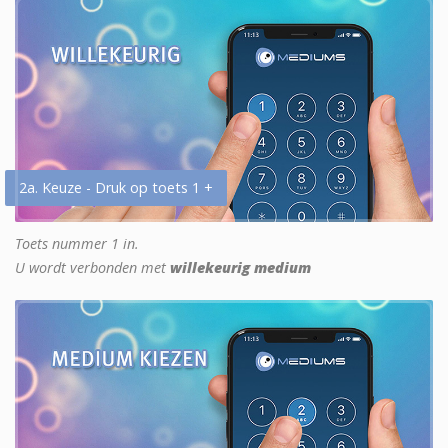
2a. Keuze - Druk op toets 1 +
Toets nummer 1 in.
U wordt verbonden met
willekeurig medium