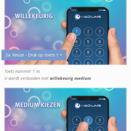
2a. Keuze - Druk op toets 1 +
Toets nummer 1 in.
U wordt verbonden met
willekeurig medium