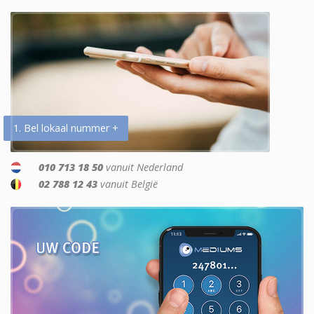
1. Bel lokaal nummer +
010 713 18 50
vanuit Nederland
02 788 12 43
vanuit België