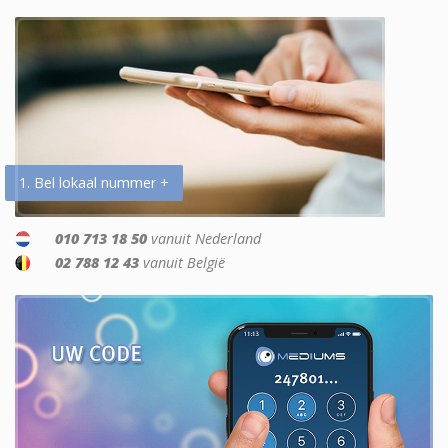
1. Bel lokaal nummer +
010 713 18 50
vanuit Nederland
02 788 12 43
vanuit België