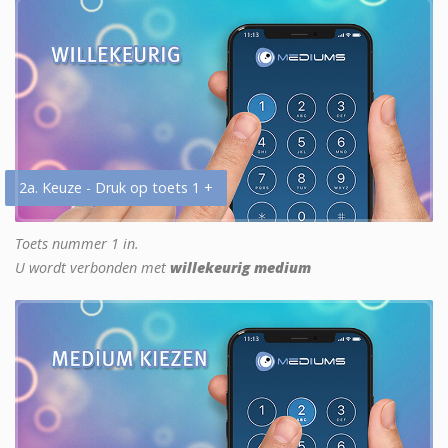
2a. Keuze - Druk op toets 1 +
Toets nummer 1 in.
U wordt verbonden met
willekeurig medium