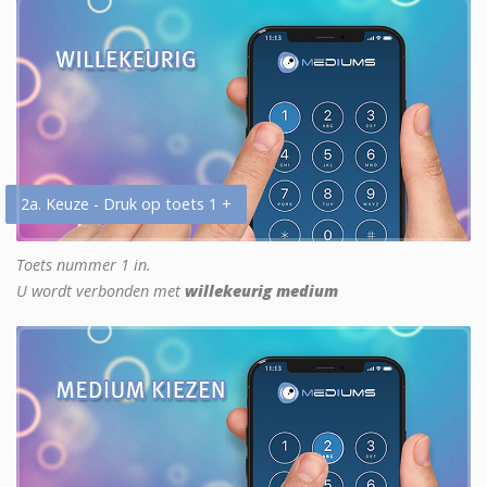
2a. Keuze - Druk op toets 1 +
Toets nummer 1 in.
U wordt verbonden met
willekeurig medium