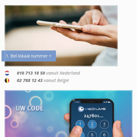
1. Bel lokaal nummer +
010 713 18 50
vanuit Nederland
02 788 12 43
vanuit België