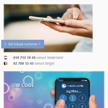
1. Bel lokaal nummer +
010 713 18 50
vanuit Nederland
02 788 12 43
vanuit België