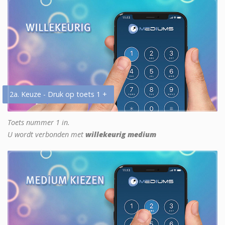
2a. Keuze - Druk op toets 1 +
Toets nummer 1 in.
U wordt verbonden met
willekeurig medium