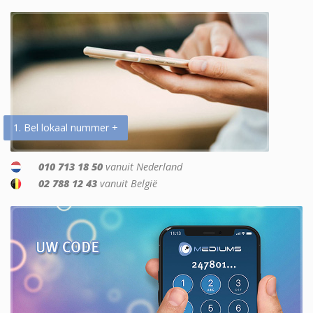
1. Bel lokaal nummer +
010 713 18 50
vanuit Nederland
02 788 12 43
vanuit België