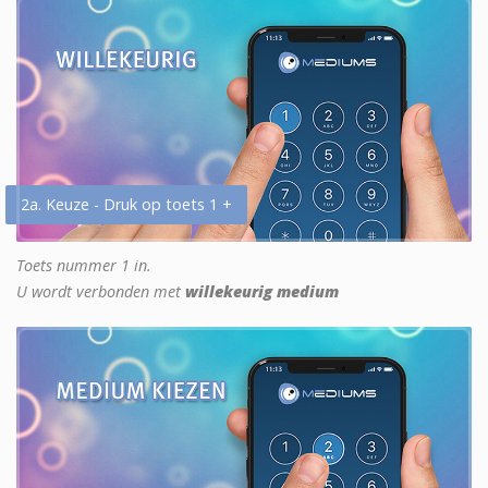
2a. Keuze - Druk op toets 1 +
Toets nummer 1 in.
U wordt verbonden met
willekeurig medium