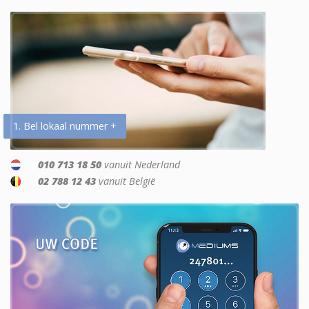
1. Bel lokaal nummer +
010 713 18 50
vanuit Nederland
02 788 12 43
vanuit België