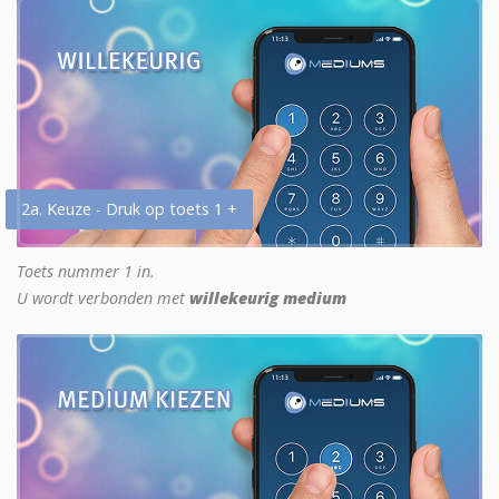
2a. Keuze - Druk op toets 1 +
Toets nummer 1 in.
U wordt verbonden met
willekeurig medium